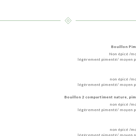
Bouillon Pim
Non épicé /mo
légèrement pimenté/ moyen pi
non épicé /mo
légèrement pimenté/ moyen pi
Bouillon 2 compartiment nature, pim
non épicé /mo
légèrement pimenté/ moyen pi
non épicé /mo
légèrement pimenté/ moyen pi