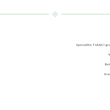
Spécialité TIANCI gr
V
Bei
Gra