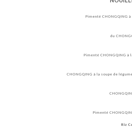
NOUILL
Pimenté CHONGQING à l
du CHONGQI
Pimenté CHONGQING à la 
CHONGQING à la soupe de légumes s
CHONGQING à
Pimenté CHONGQING à
Riz C