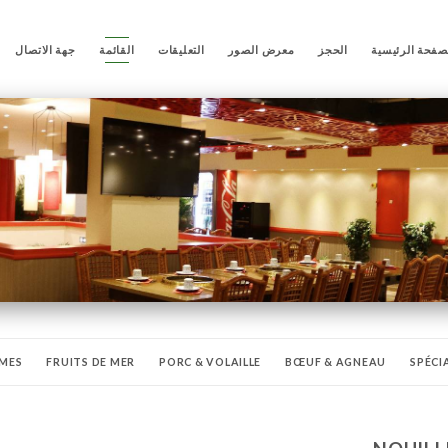
صفحة الرئيسية
الحجز
معرض الصور
التعليقات
القائمة
جهة الاتصال
MES
FRUITS DE MER
PORC & VOLAILLE
BŒUF & AGNEAU
SPÉCI
ERTS
BOISSONS
BIÈRES
BOISSONS FAIT MAISON
BOIS