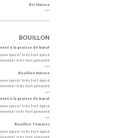
Riz Nature
BOUILLON
enté à la graisse de bœuf
yen épicé/ très fort épicé
menté/ très fort pimenté
Bouillon Nature
yen épicé/ très fort épicé
menté/ très fort pimenté
enté à la graisse de bœuf
yen épicé/ très fort épicé
menté/ très fort pimenté
Bouillon Tomates
yen épicé/ très fort épicé
menté/ très fort pimenté