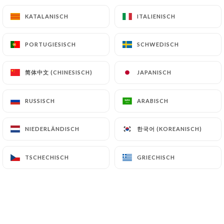
Rognons
KATALANISCH
KATALANISCH
ITALIENISCH
ITALIENISCH
4.50€
7.00€
PORTUGIESISCH
PORTUGIESISCH
SCHWEDISCH
SCHWEDISCH
Travers de porc épicé
5.00€
8.00€
简体中文 (CHINESISCH)
简体中文 (CHINESISCH)
JAPANISCH
JAPANISCH
Tranches de porc "Poitrine"
RUSSISCH
RUSSISCH
ARABISCH
ARABISCH
5.00€
8.00€
한국어 (KOREANISCH)
한국어 (KOREANISCH)
NIEDERLÄNDISCH
NIEDERLÄNDISCH
Tranches de porc
5.00€
8.00€
TSCHECHISCH
TSCHECHISCH
GRIECHISCH
GRIECHISCH
Jambon chinois
3.00€
5.50€
Gesier de poulet