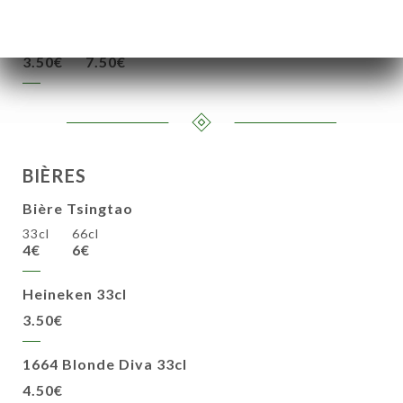
D'aloe et miel
3.50€
7.50€
BIÈRES
Bière Tsingtao
33cl
66cl
4€
6€
Heineken 33cl
3.50€
1664 Blonde Diva 33cl
4.50€