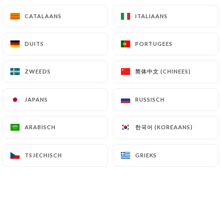
Rognons
CATALAANS
CATALAANS
ITALIAANS
ITALIAANS
4.50€
7.00€
DUITS
DUITS
PORTUGEES
PORTUGEES
Travers de porc épicé
5.00€
8.00€
简体中文 (CHINEES)
简体中文 (CHINEES)
ZWEEDS
ZWEEDS
Tranches de porc "Poitrine"
JAPANS
JAPANS
RUSSISCH
RUSSISCH
5.00€
8.00€
한국어 (KOREAANS)
한국어 (KOREAANS)
ARABISCH
ARABISCH
Tranches de porc
5.00€
8.00€
TSJECHISCH
TSJECHISCH
GRIEKS
GRIEKS
Jambon chinois
3.00€
5.50€
Gesier de poulet