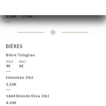
D'aloe et miel
3.50€
7.50€
BIÈRES
Bière Tsingtao
33cl
66cl
4€
6€
Heineken 33cl
3.50€
1664 Blonde Diva 33cl
4.50€