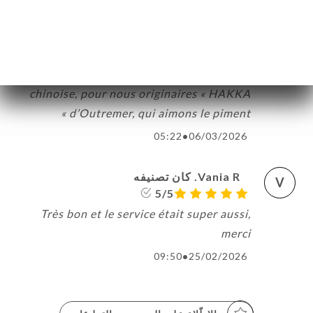
Nous avons eu la salle haute réservée que
pour notre réunion de famille ! Un bon
déjeuner plutôt piquant pour la table
épicée. Une autre variante de la fondue
chinoise, pour nous originaires « HAKKA
« d’Outremer, qui aimons le piment
05:22
•
06/03/2026
Vania R. كان تصنيفه
V
5/5
Très bon et le service était super aussi,
merci
09:50
•
25/02/2026