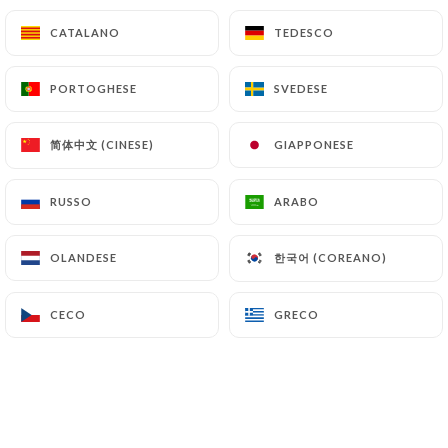
Rognons
CATALANO
CATALANO
TEDESCO
TEDESCO
4.50€
7.00€
PORTOGHESE
PORTOGHESE
SVEDESE
SVEDESE
Travers de porc épicé
5.00€
8.00€
简体中文 (CINESE)
简体中文 (CINESE)
GIAPPONESE
GIAPPONESE
Tranches de porc "Poitrine"
RUSSO
RUSSO
ARABO
ARABO
5.00€
8.00€
한국어 (COREANO)
한국어 (COREANO)
OLANDESE
OLANDESE
Tranches de porc
5.00€
8.00€
CECO
CECO
GRECO
GRECO
Jambon chinois
3.00€
5.50€
Gesier de poulet