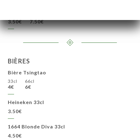
D'aloe et miel
3.50€
7.50€
BIÈRES
Bière Tsingtao
33cl
66cl
4€
6€
Heineken 33cl
3.50€
1664 Blonde Diva 33cl
4.50€