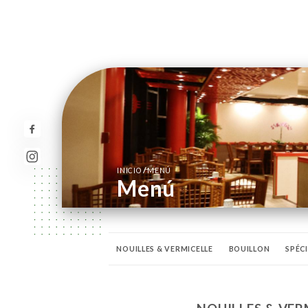
/
INICIO
MENÚ
Menú
NOUILLES & VERMICELLE
BOUILLON
SPÉC
VINS
CHAMPAGNES
BOISSONS CHAUDES