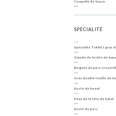
Coupelle de Sauce
SPÉCIALITÉ
.
Spécialité TIANCI gras d
Viande de la tête de bœ
Beignet de porc croustil
Gras double feuille de b
Aorte de boeuf
Peau de la tête de bœuf
Aorte de porc