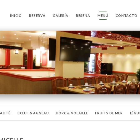
INICIO
RESERVA
GALERÍA
RESEÑA
MENÚ
CONTACTO
IALITÉ
BŒUF & AGNEAU
PORC & VOLAILLE
FRUITS DE MER
LÉGU
BOISSONS FAIT MAISON
BIÈRES
BOISSONS
DESSERTS