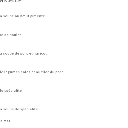
MICELLE
 soupe au bœuf pimenté
e de poulet
soupe de porc et haricot
 légumes salés et au filer du porc
e spécialité
soupe de spécialité
de mer