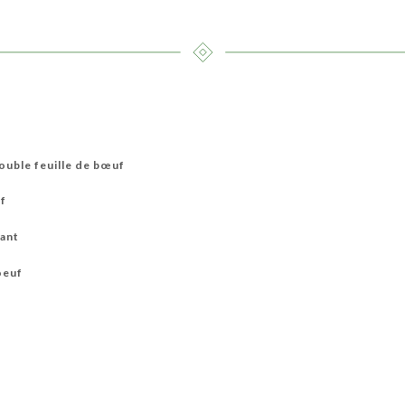
ouble feuille de bœuf
uf
lant
oeuf