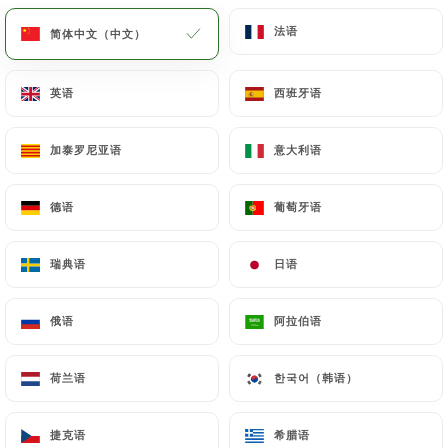
法语
法语
简体中文（中文）
简体中文（中文）
菜单
ZH
英语
英语
西班牙语
西班牙语
加泰罗尼亚语
加泰罗尼亚语
意大利语
意大利语
/
主页
联系人
德语
德语
葡萄牙语
葡萄牙语
联系人
瑞典语
瑞典语
日语
日语
俄语
俄语
阿拉伯语
阿拉伯语
荷兰语
荷兰语
한국어（韩语）
한국어（韩语）
Fondue Chongqing
捷克语
捷克语
希腊语
希腊语