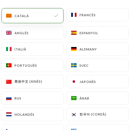
CA
MENÚ
FRANCÈS
FRANCÈS
CATALÀ
CATALÀ
ANGLÈS
ANGLÈS
ESPANYOL
ESPANYOL
ITALIÀ
ITALIÀ
ALEMANY
ALEMANY
/
INICI
CONTACTAR
Contactar
PORTUGUÈS
PORTUGUÈS
SUEC
SUEC
简体中文 (XINÈS)
简体中文 (XINÈS)
JAPONÈS
JAPONÈS
RUS
RUS
ÀRAB
ÀRAB
한국어 (COREÀ)
한국어 (COREÀ)
HOLANDÈS
HOLANDÈS
Fondue Chongqing