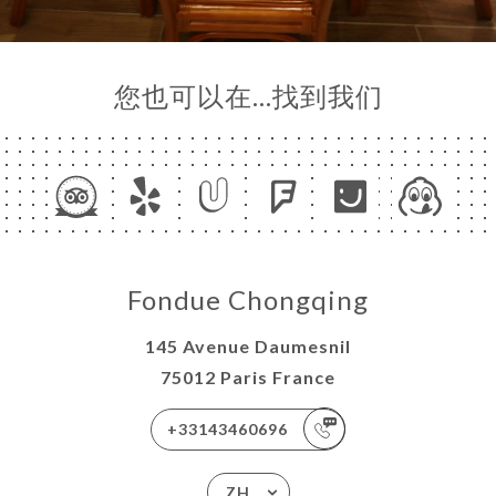
您也可以在…找到我们
Fondue Chongqing
145 Avenue Daumesnil
75012 Paris France
+33143460696
ZH