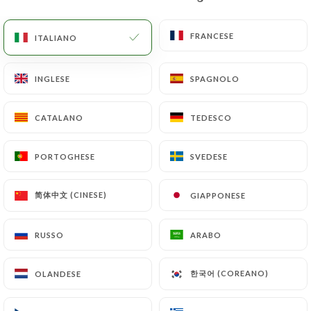
IT
MENU
FRANCESE
FRANCESE
ITALIANO
ITALIANO
INGLESE
INGLESE
SPAGNOLO
SPAGNOLO
CATALANO
CATALANO
TEDESCO
TEDESCO
/
PAGINA INIZIALE
CONTATTO
Contatto
PORTOGHESE
PORTOGHESE
SVEDESE
SVEDESE
简体中文 (CINESE)
简体中文 (CINESE)
GIAPPONESE
GIAPPONESE
RUSSO
RUSSO
ARABO
ARABO
한국어 (COREANO)
한국어 (COREANO)
OLANDESE
OLANDESE
Fondue Chongqing