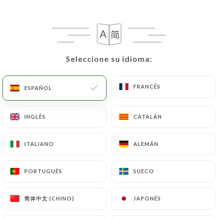
Seleccione su idioma:
Seleccione su idioma:
FRANCÉS
FRANCÉS
ESPAÑOL
ESPAÑOL
INGLÉS
INGLÉS
CATALÁN
CATALÁN
ITALIANO
ITALIANO
ALEMÁN
ALEMÁN
PORTUGUÉS
PORTUGUÉS
SUECO
SUECO
简体中文 (CHINO)
简体中文 (CHINO)
JAPONÉS
JAPONÉS