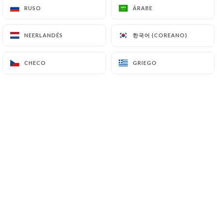
RUSO
RUSO
ÁRABE
ÁRABE
한국어 (COREANO)
한국어 (COREANO)
NEERLANDÉS
NEERLANDÉS
CHECO
CHECO
GRIEGO
GRIEGO