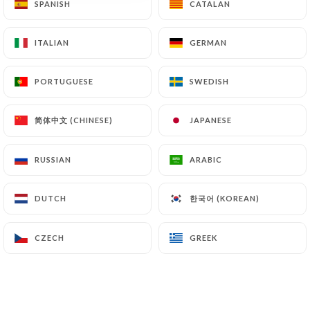
SPANISH
SPANISH
CATALAN
CATALAN
ITALIAN
ITALIAN
GERMAN
GERMAN
Rebecca F. rated
R
5/5
PORTUGUESE
PORTUGUESE
SWEDISH
SWEDISH
Excellent service, on serveur disponible si
on a des questions ou besoin, expérience a
简体中文 (CHINESE)
简体中文 (CHINESE)
JAPANESE
JAPANESE
renouveller
10/07/2026
•
09:07
RUSSIAN
RUSSIAN
ARABIC
ARABIC
Heidy G. rated
H
한국어 (KOREAN)
한국어 (KOREAN)
DUTCH
DUTCH
5/5
12/06/2026
•
08:58
CZECH
CZECH
GREEK
GREEK
denis P. rated
D
5/5
Vraiment super expérience, on a adoré