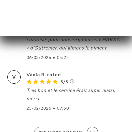
Nous avons eu la salle haute réservée que
pour notre réunion de famille ! Un bon
déjeuner plutôt piquant pour la table
épicée. Une autre variante de la fondue
chinoise, pour nous originaires « HAKKA
« d’Outremer, qui aimons le piment
06/03/2026
•
05:22
Vania R. rated
V
5/5
Très bon et le service était super aussi,
merci
25/02/2026
•
09:50