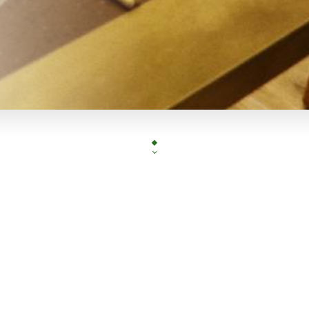
Situé dans le 12ème arrondissement de Paris, le
vous accueille dans un cadre moderne et convivial 
traditions culinaires venues directement de Ch
d'originalité.