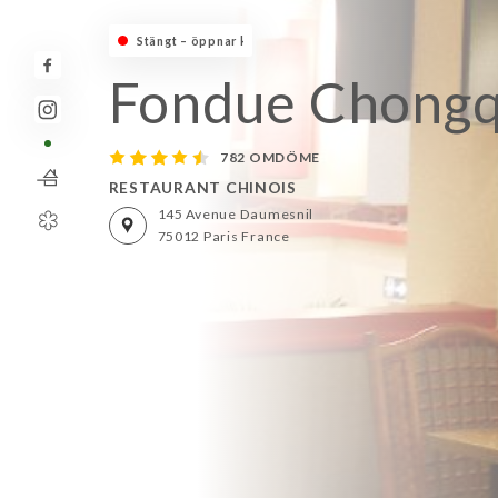
Stängt – öppnar kl. 12:00
Fondue Chongq
782 OMDÖME
RESTAURANT CHINOIS
145 Avenue Daumesnil
75012 Paris France