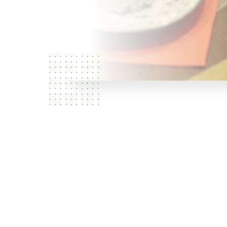
Vilka är
vi?