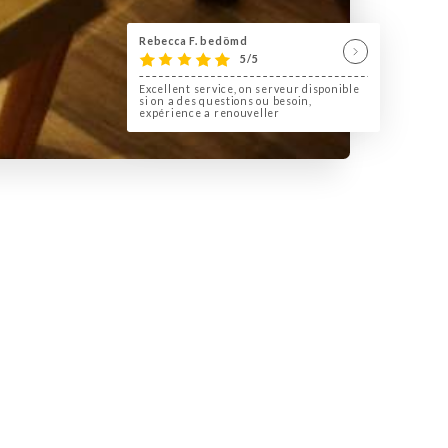
Rebecca F. bedömd
5/5
Excellent service, on serveur disponible
si on a des questions ou besoin,
expérience a renouveller
 restaurant Fondue Chongqing
pour vous faire découvrir des
ine préparés avec beaucoup